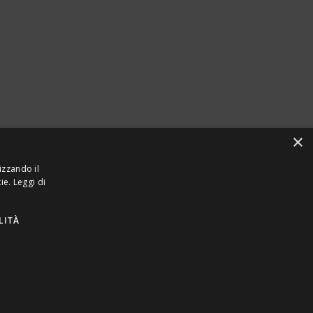
×
izzando il
kie.
Leggi di
LITÀ
923870968 – CF: 08748400150 –
PRIVACY
INTEL