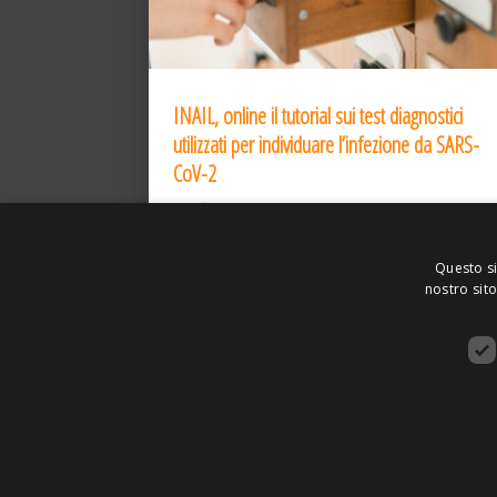
INAIL, online il tutorial sui test diagnostici
utilizzati per individuare l’infezione da SARS-
CoV-2
31 Dic 2020
Questo si
nostro sito
ASSOCIAZIONE AMBIENTE E LAVORO – VI
SITO