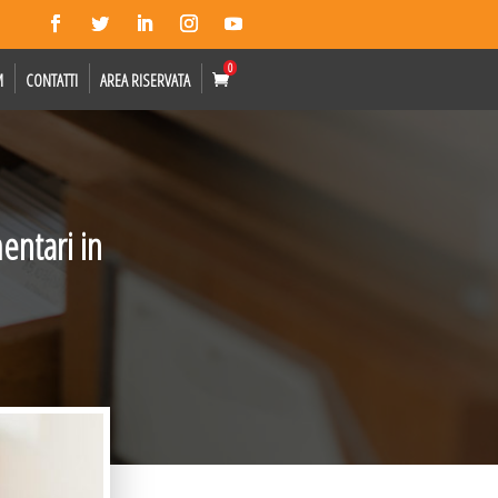
0
M
CONTATTI
AREA RISERVATA
entari in