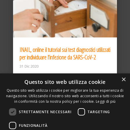
INAIL, online il tutorial sui test diagnostici utilizzati
per individuare l’infezione da SARS-CoV-2
31 Dic 2020
×
Questo sito web utilizza cookie
Questo sito web utilizza i cookie per migliorare la tua esperienza di
navigazione. Utilizzando il nostro sito web acconsenti a tutti i cookie
in conformità con la nostra policy per i cookie.
Leggi di più
STRETTAMENTE NECESSARI
TARGETING
ASSOCIAZIONE AMBIENTE E LAVORO – VIA PRIVATA
FUNZIONALITÀ
DELLA TORRE, 15 – 20127 – MILANO – P. IVA