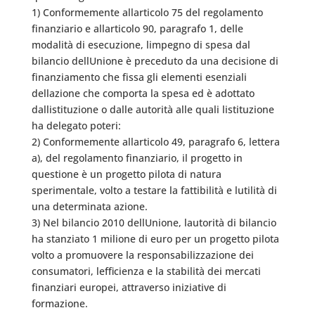
1) Conformemente allarticolo 75 del regolamento
finanziario e allarticolo 90, paragrafo 1, delle
modalità di esecuzione, limpegno di spesa dal
bilancio dellUnione è preceduto da una decisione di
finanziamento che fissa gli elementi esenziali
dellazione che comporta la spesa ed è adottato
dallistituzione o dalle autorità alle quali listituzione
ha delegato poteri:
2) Conformemente allarticolo 49, paragrafo 6, lettera
a), del regolamento finanziario, il progetto in
questione è un progetto pilota di natura
sperimentale, volto a testare la fattibilità e lutilità di
una determinata azione.
3) Nel bilancio 2010 dellUnione, lautorità di bilancio
ha stanziato 1 milione di euro per un progetto pilota
volto a promuovere la responsabilizzazione dei
consumatori, lefficienza e la stabilità dei mercati
finanziari europei, attraverso iniziative di
formazione.