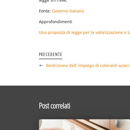
legge 97/1994.
Fonte:
Governo Italiano
Approfondimenti
Una proposta di legge per la valorizzazione e 
PRECEDENTE
Restrizione dell’ impiego di coloranti azoici
Post correlati