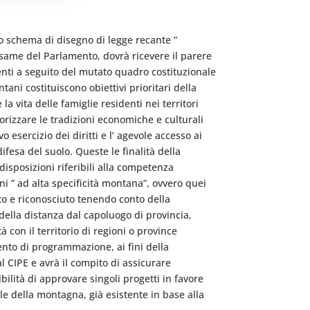
no schema di disegno di legge recante ”
 esame del Parlamento, dovrà ricevere il parere
nti a seguito del mutato quadro costituzionale
tani costituiscono obiettivi prioritari della
la vita delle famiglie residenti nei territori
rizzare le tradizioni economiche e culturali
vo esercizio dei diritti e l’ agevole accesso ai
ifesa del suolo. Queste le finalità della
isposizioni riferibili alla competenza
uni ” ad alta specificità montana”, ovvero quei
ato e riconosciuto tenendo conto della
della distanza dal capoluogo di provincia,
à con il territorio di regioni o province
ento di programmazione, ai fini della
l CIPE e avrà il compito di assicurare
ilità di approvare singoli progetti in favore
ale della montagna, già esistente in base alla