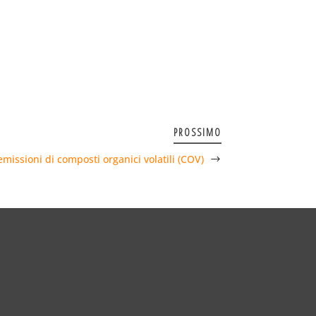
PROSSIMO
emissioni di composti organici volatili (COV)