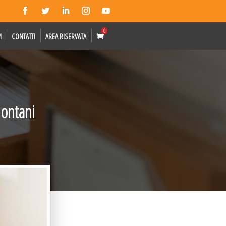
0
M
CONTATTI
AREA RISERVATA
montani