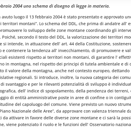
ebbraio 2004 uno schema di disegno di legge in materia.
ha avuto luogo il 13 febbraio 2004 è stato presentato e approvato u
dei territori montani”. Lo schema del DDL, che prima di andatre all’
 promuovere lo sviluppo delle zone montane coordinando gli interve
 Poiché, secondo il testo del DDL, la valorizzazione dei territori mon
si intende, in attuazione dell’ art. 44 della Costituzione, sostenere 
 e contenere la tendenza all’ invecchiamento, di promuovere e valo
iali esistenti rispetto ai territori non montani, di garantire l’ effetti
ono in montagna, nel rispetto dei principi di tutela ambientale e di d
to il valore della montagna, anche nel contesto europeo, dettando d
islative regionali. Si introduce, inoltre, la nuova categoria dei com
 di svantaggio e per le rilevanti potenzialità di sviluppo è individu
grafica, dell’ indice di spopolamento, della pendenza dei terreni, 
aggio di entità amministrative poste in aree di confine o in contiguit
 altitudine del capoluogo del comune. Viene previsto un nuovo strum
 Piano Nazionale delle Aree”, da approvare con valenza triennale da
da attivare in favore delle diverse zone montane e ci sarà la possib
e, viene potenziato il ruolo e le funzioni dell’ Osservatorio nazion