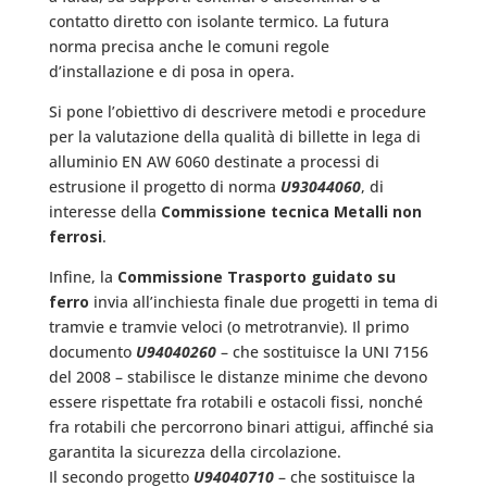
contatto diretto con isolante termico. La futura
norma precisa anche le comuni regole
d’installazione e di posa in opera.
Si pone l’obiettivo di descrivere metodi e procedure
per la valutazione della qualità di billette in lega di
alluminio EN AW 6060 destinate a processi di
estrusione il progetto di norma
U93044060
, di
interesse della
Commissione tecnica Metalli non
ferrosi
.
Infine, la
Commissione Trasporto guidato su
ferro
invia all’inchiesta finale due progetti in tema di
tramvie e tramvie veloci (o metrotranvie). Il primo
documento
U94040260
– che sostituisce la UNI 7156
del 2008 – stabilisce le distanze minime che devono
essere rispettate fra rotabili e ostacoli fissi, nonché
fra rotabili che percorrono binari attigui, affinché sia
garantita la sicurezza della circolazione.
Il secondo progetto
U94040710
– che sostituisce la