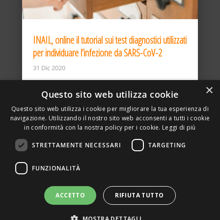
INAIL, online il tutorial sui test diagnostici utilizzati
per individuare l’infezione da SARS-CoV-2
31 Dic 2020
×
Questo sito web utilizza cookie
Questo sito web utilizza i cookie per migliorare la tua esperienza di
navigazione. Utilizzando il nostro sito web acconsenti a tutti i cookie
in conformità con la nostra policy per i cookie.
Leggi di più
STRETTAMENTE NECESSARI
TARGETING
ASSOCIAZIONE AMBIENTE E LAVORO – VIA PRIVATA
FUNZIONALITÀ
DELLA TORRE, 15 – 20127 – MILANO – P. IVA
00923870968 – CF: 08748400150 –
PRIVACY
SITO REALIZZATO DA GRAFICAEFOTO WEB AGENCY –
ACCETTO
RIFIUTA TUTTO
PARTNER SINTEL
MOSTRA DETTAGLI