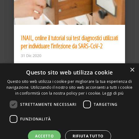
INAIL, online il tutorial sui test diagnostici utilizzati
per individuare l’infezione da SARS-CoV-2
31 Dic 2020
×
Questo sito web utilizza cookie
Questo sito web utilizza i cookie per migliorare la tua esperienza di
navigazione. Utilizzando il nostro sito web acconsenti a tutti i cookie
in conformità con la nostra policy per i cookie.
Leggi di più
STRETTAMENTE NECESSARI
TARGETING
ASSOCIAZIONE AMBIENTE E LAVORO – VIA PRIVATA
FUNZIONALITÀ
DELLA TORRE, 15 – 20127 – MILANO – P. IVA
00923870968 – CF: 08748400150 –
PRIVACY
SITO REALIZZATO DA GRAFICAEFOTO WEB AGENCY –
ACCETTO
RIFIUTA TUTTO