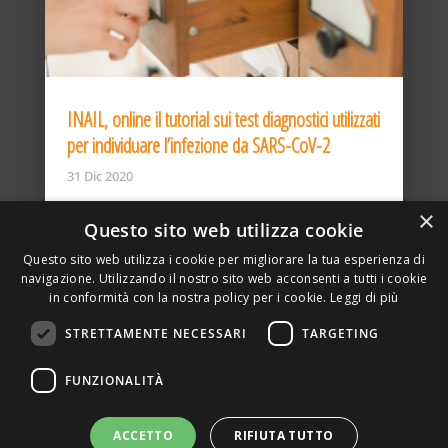
INAIL, online il tutorial sui test diagnostici utilizzati
per individuare l’infezione da SARS-CoV-2
31 Dic 2020
×
Questo sito web utilizza cookie
Questo sito web utilizza i cookie per migliorare la tua esperienza di
navigazione. Utilizzando il nostro sito web acconsenti a tutti i cookie
in conformità con la nostra policy per i cookie.
Leggi di più
STRETTAMENTE NECESSARI
TARGETING
ASSOCIAZIONE AMBIENTE E LAVORO – VIA PRIVATA
FUNZIONALITÀ
DELLA TORRE, 15 – 20127 – MILANO – P. IVA
00923870968 – CF: 08748400150 –
PRIVACY
SITO REALIZZATO DA GRAFICAEFOTO WEB AGENCY –
ACCETTO
RIFIUTA TUTTO