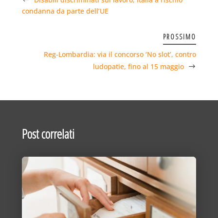
condanna da parte dell’UE
PROSSIMO
Reg-Lombardia: via il concorso ‘No slot’, contro
ludopatie, fino al 15 maggio
Post correlati