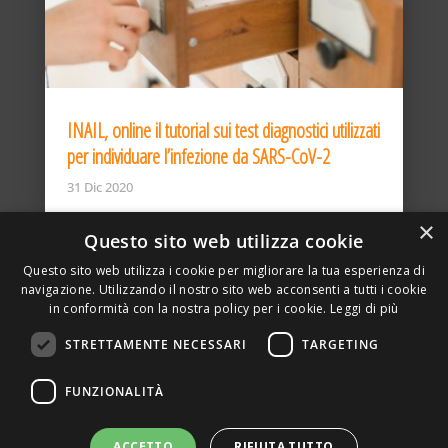
INAIL, online il tutorial sui test diagnostici utilizzati
per individuare l’infezione da SARS-CoV-2
31 Dic 2020
×
Questo sito web utilizza cookie
Questo sito web utilizza i cookie per migliorare la tua esperienza di
navigazione. Utilizzando il nostro sito web acconsenti a tutti i cookie
in conformità con la nostra policy per i cookie.
Leggi di più
STRETTAMENTE NECESSARI
TARGETING
ASSOCIAZIONE AMBIENTE E LAVORO – VIA PRIVATA
FUNZIONALITÀ
DELLA TORRE, 15 – 20127 – MILANO – P. IVA
00923870968 – CF: 08748400150 –
PRIVACY
SITO REALIZZATO DA GRAFICAEFOTO WEB AGENCY –
ACCETTO
RIFIUTA TUTTO