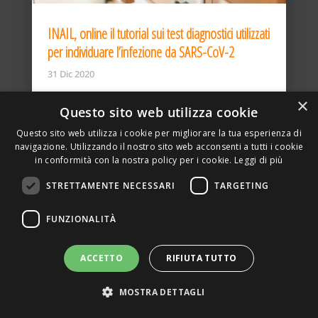
INAIL, online il tutorial sui test diagnostici utilizzati
per individuare l’infezione da SARS-CoV-2
31 Dic 2020
×
Questo sito web utilizza cookie
Questo sito web utilizza i cookie per migliorare la tua esperienza di
navigazione. Utilizzando il nostro sito web acconsenti a tutti i cookie
in conformità con la nostra policy per i cookie.
Leggi di più
STRETTAMENTE NECESSARI
TARGETING
ASSOCIAZIONE AMBIENTE E LAVORO – VIA PRIVATA
FUNZIONALITÀ
DELLA TORRE, 15 – 20127 – MILANO – P. IVA
00923870968 – CF: 08748400150 –
PRIVACY
SITO REALIZZATO DA GRAFICAEFOTO WEB AGENCY –
ACCETTO
RIFIUTA TUTTO
PARTNER SINTEL
MOSTRA DETTAGLI