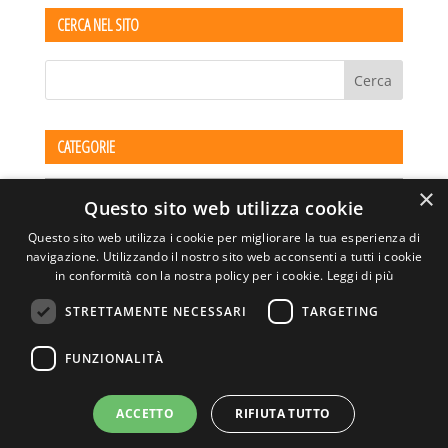
CERCA NEL SITO
CATEGORIE
Categorie
×
Questo sito web utilizza cookie
Questo sito web utilizza i cookie per migliorare la tua esperienza di
navigazione. Utilizzando il nostro sito web acconsenti a tutti i cookie
in conformità con la nostra policy per i cookie.
Leggi di più
STRETTAMENTE NECESSARI
TARGETING
ASSOCIAZIONE AMBIENTE E LAVORO – VIA PRIVATA
FUNZIONALITÀ
DELLA TORRE, 15 – 20127 – MILANO – P. IVA
00923870968 – CF: 08748400150 –
PRIVACY
SITO REALIZZATO DA GRAFICAEFOTO WEB AGENCY –
ACCETTO
RIFIUTA TUTTO
PARTNER SINTEL