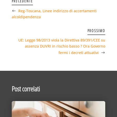
PRECEDENTE
Reg-Toscana, Linee indirizzo di accertamenti
alcoldipendenza
PROSSIMO
UE: Legge 98/2013 viola la Direttiva 89/391/CEE su
assenza DUVRI in rischio basso ? Ora Governo
fermi i decreti attuativi
Post correlati