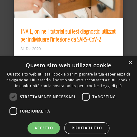
INAIL, online il tutorial sui test diagnostici utilizzati
per individuare l’infezione da SARS-CoV-2
31 Dic 2020
×
Questo sito web utilizza cookie
Questo sito web utilizza i cookie per migliorare la tua esperienza di
navigazione. Utilizzando il nostro sito web acconsenti a tutti i cookie
in conformità con la nostra policy per i cookie.
Leggi di più
STRETTAMENTE NECESSARI
TARGETING
ASSOCIAZIONE AMBIENTE E LAVORO – VIA PRIVATA
FUNZIONALITÀ
DELLA TORRE, 15 – 20127 – MILANO – P. IVA
00923870968 – CF: 08748400150 –
PRIVACY
SITO REALIZZATO DA GRAFICAEFOTO WEB AGENCY –
ACCETTO
RIFIUTA TUTTO
PARTNER SINTEL