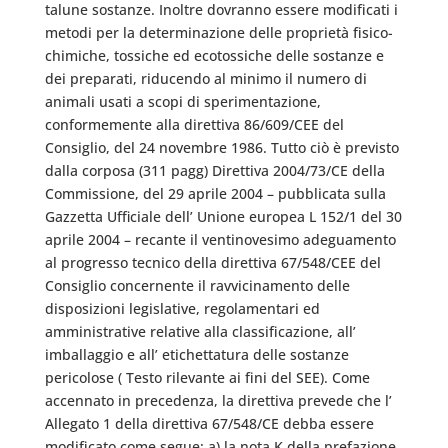
talune sostanze. Inoltre dovranno essere modificati i
metodi per la determinazione delle proprietà fisico-
chimiche, tossiche ed ecotossiche delle sostanze e
dei preparati, riducendo al minimo il numero di
animali usati a scopi di sperimentazione,
conformemente alla direttiva 86/609/CEE del
Consiglio, del 24 novembre 1986. Tutto ciò è previsto
dalla corposa (311 pagg) Direttiva 2004/73/CE della
Commissione, del 29 aprile 2004 – pubblicata sulla
Gazzetta Ufficiale dell’ Unione europea L 152/1 del 30
aprile 2004 – recante il ventinovesimo adeguamento
al progresso tecnico della direttiva 67/548/CEE del
Consiglio concernente il ravvicinamento delle
disposizioni legislative, regolamentari ed
amministrative relative alla classificazione, all’
imballaggio e all’ etichettatura delle sostanze
pericolose ( Testo rilevante ai fini del SEE). Come
accennato in precedenza, la direttiva prevede che l’
Allegato 1 della direttiva 67/548/CE debba essere
modificato come segue: a) la nota K della prefazione