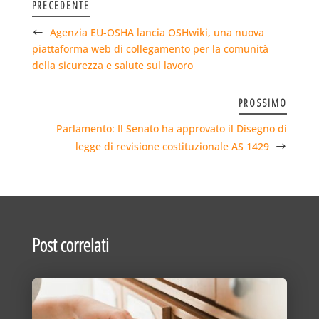
PRECEDENTE
Agenzia EU-OSHA lancia OSHwiki, una nuova
piattaforma web di collegamento per la comunità
della sicurezza e salute sul lavoro
PROSSIMO
Parlamento: Il Senato ha approvato il Disegno di
legge di revisione costituzionale AS 1429
Post correlati