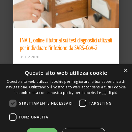
INAIL, online il tutorial sui test diagnostici utilizzati
per individuare l’infezione da SARS-CoV-2
31 Dic 2020
×
Questo sito web utilizza cookie
Questo sito web utilizza i cookie per migliorare la tua esperienza di
navigazione. Utilizzando il nostro sito web acconsenti a tutti i cookie
in conformità con la nostra policy per i cookie.
Leggi di più
STRETTAMENTE NECESSARI
TARGETING
ASSOCIAZIONE AMBIENTE E LAVORO – VIA PRIVATA
FUNZIONALITÀ
DELLA TORRE, 15 – 20127 – MILANO – P. IVA
00923870968 – CF: 08748400150 –
PRIVACY
SITO REALIZZATO DA GRAFICAEFOTO WEB AGENCY –