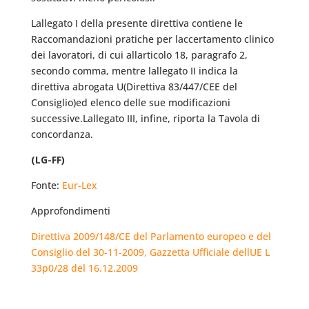
Lallegato I della presente direttiva contiene le
Raccomandazioni pratiche per laccertamento clinico
dei lavoratori, di cui allarticolo 18, paragrafo 2,
secondo comma, mentre lallegato II indica la
direttiva abrogata U(Direttiva 83/447/CEE del
Consiglio)ed elenco delle sue modificazioni
successive.Lallegato III, infine, riporta la Tavola di
concordanza.
(LG-FF)
Fonte:
Eur-Lex
Approfondimenti
Direttiva 2009/148/CE del Parlamento europeo e del
Consiglio del 30-11-2009, Gazzetta Ufficiale dellUE L
33p0/28 del 16.12.2009