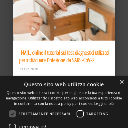
INAIL, online il tutorial sui test diagnostici utilizzati
per individuare l’infezione da SARS-CoV-2
31 Dic 2020
×
Questo sito web utilizza cookie
Questo sito web utilizza i cookie per migliorare la tua esperienza di
navigazione. Utilizzando il nostro sito web acconsenti a tutti i cookie
in conformità con la nostra policy per i cookie.
Leggi di più
STRETTAMENTE NECESSARI
TARGETING
ASSOCIAZIONE AMBIENTE E LAVORO – VIA PRIVATA
FUNZIONALITÀ
DELLA TORRE, 15 – 20127 – MILANO – P. IVA