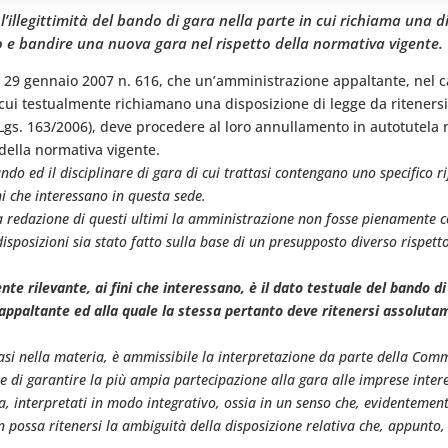
’illegittimità del bando di gara nella parte in cui richiama una 
 e bandire una nuova gara nel rispetto della normativa vigente.
l 29 gennaio 2007 n. 616, che un’amministrazione appaltante, nel caso
in cui testualmente richiamano una disposizione di legge da riteners
D.Lgs. 163/2006), deve procedere al loro annullamento in autotutela 
della normativa vigente.
ando ed il disciplinare di gara di cui trattasi contengano uno specifico r
i che interessano in questa sede.
redazione di questi ultimi la amministrazione non fosse pienamente co
isposizioni sia stato fatto sulla base di un presupposto diverso rispet
nte rilevante, ai fini che interessano, è il dato testuale del bando di
ppaltante ed alla quale la stessa pertanto deve ritenersi assolutam
si nella materia, è ammissibile la interpretazione da parte della Comm
e di garantire la più ampia partecipazione alla gara alle imprese interes
za, interpretati in modo integrativo, ossia in un senso che, evidentement
n possa ritenersi la ambiguità della disposizione relativa che, appunto