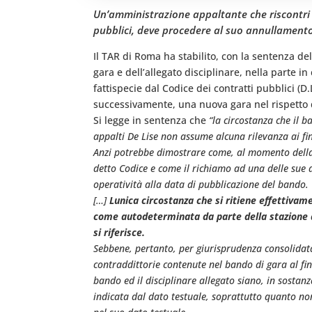
Un’amministrazione appaltante che riscontri l
pubblici, deve procedere al suo annullamento
Il TAR di Roma ha stabilito, con la sentenza de
gara e dell’allegato disciplinare, nella parte 
fattispecie dal Codice dei contratti pubblici (
successivamente, una nuova gara nel rispetto 
Si legge in sentenza che
“la circostanza che il b
appalti De Lise non assume alcuna rilevanza ai fin
Anzi potrebbe dimostrare come, al momento della 
detto Codice e come il richiamo ad una delle sue d
operatività alla data di pubblicazione del bando.
[…]
Lunica circostanza che si ritiene effettivame
come autodeterminata da parte della stazione a
si riferisce.
Sebbene, pertanto, per giurisprudenza consolidata
contraddittorie contenute nel bando di gara al fin
bando ed il disciplinare allegato siano, in sostan
indicata dal dato testuale, soprattutto quanto no