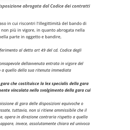
disposizione abrogata dal Codice dei contratti
 in cui riscontri l’illegittimità del bando di
i non più in vigore, in quanto abrogata nella
nella parte in oggetto e bandire,
iferimento al detto art 49 del cd. Codice degli
nsapevole dellavvenuta entrata in vigore del
to a quello della sua ritenuta immediata
 gara che costituisce la lex specialis della gara
ente vincolata nello svolgimento della gara cui
issione di gara delle disposizioni equivoche o
sate, tuttavia, non si ritiene ammissibile che il
e, opera in direzione contraria rispetto a quella
, appare, invece, assolutamente chiara ed univoca