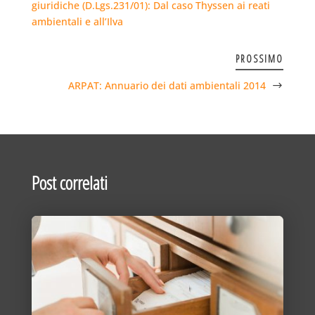
giuridiche (D.Lgs.231/01): Dal caso Thyssen ai reati
ambientali e all’Ilva
PROSSIMO
ARPAT: Annuario dei dati ambientali 2014
Post correlati