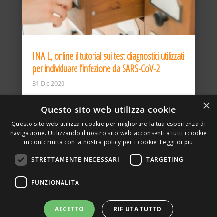
INAIL, online il tutorial sui test diagnostici utilizzati
per individuare l’infezione da SARS-CoV-2
31 Dic 2020
×
Questo sito web utilizza cookie
Questo sito web utilizza i cookie per migliorare la tua esperienza di
navigazione. Utilizzando il nostro sito web acconsenti a tutti i cookie
in conformità con la nostra policy per i cookie.
Leggi di più
STRETTAMENTE NECESSARI
TARGETING
ASSOCIAZIONE AMBIENTE E LAVORO – VIA PRIVATA
FUNZIONALITÀ
DELLA TORRE, 15 – 20127 – MILANO – P. IVA
00923870968 – CF: 08748400150 –
PRIVACY
SITO REALIZZATO DA GRAFICAEFOTO WEB AGENCY –
ACCETTO
RIFIUTA TUTTO
PARTNER SINTEL