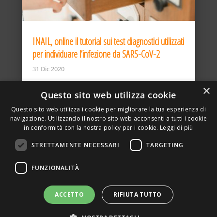
INAIL, online il tutorial sui test diagnostici utilizzati
per individuare l’infezione da SARS-CoV-2
31 Dic 2020
×
Questo sito web utilizza cookie
Questo sito web utilizza i cookie per migliorare la tua esperienza di
navigazione. Utilizzando il nostro sito web acconsenti a tutti i cookie
in conformità con la nostra policy per i cookie.
Leggi di più
STRETTAMENTE NECESSARI
TARGETING
ASSOCIAZIONE AMBIENTE E LAVORO – VIA PRIVATA
FUNZIONALITÀ
DELLA TORRE, 15 – 20127 – MILANO – P. IVA
00923870968 – CF: 08748400150 –
PRIVACY
SITO REALIZZATO DA GRAFICAEFOTO WEB AGENCY –
ACCETTO
RIFIUTA TUTTO
PARTNER SINTEL