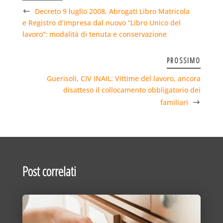
Decreto 9 luglio 2008, Abrogati Libro Matricola
e Registro d’impresa dal nuovo “Libro Unico del
lavoro”: modalità di tenuta e conservazione
PROSSIMO
Guerisoli, CIV INAIL: Vittime del lavoro, ancora
disatteso il collocamento obbligatorio dei
familiari
Post correlati