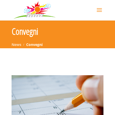
Convegni
News
Convegni