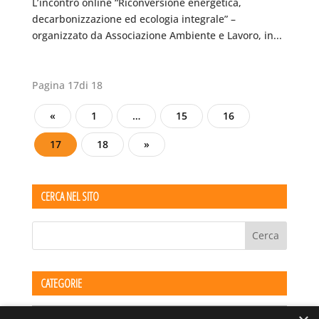
L’incontro online “Riconversione energetica,
decarbonizzazione ed ecologia integrale” –
organizzato da Associazione Ambiente e Lavoro, in...
Pagina 17di 18
«
1
…
15
16
17
18
»
CERCA NEL SITO
CATEGORIE
Categorie