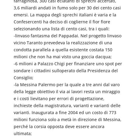
farraginosa, 300 casi eclatanti di sprechi accertati,
3,6 miliardi andati in fumo solo per 30 dei cento casi
emersi. La mappa degli sprechi italiani è varia e la
Confesercenti ha deciso di coglierne il fior fiore
selezionando una lista di cento casi, tra i quali:
-linvaso fantasma del Pappadai. Nel progetto linvaso
vicino Taranto prevedeva la realizzazione di una
condotta parallela a quella esistente costata 150
milioni che non ha mai visto una goccia dacqua;
-6 milioni a Palazzo Chigi per finanziare uno spot per
sondare i cittadini sulloperato della Presidenza del
Consiglio;
-la Messina Palermo per la quale a tre anni dal varo
della legge obiettivo il via ai lavori resta un miraggio
e i costi lievitano per errori di progettazione,
inchieste della magistratura, varianti e varianti delle
varianti. Inaugurata a fine 2004 ed un costo di 773
milioni funziona solo a metà in direzione di Messina,
perché la corsia opposta deve essere ancora
ultimata;