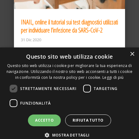
INAIL, online il tutorial sui test diagnostici utilizzati
per individuare l’infezione da SARS-CoV-2
31 Dic 2020
×
Questo sito web utilizza cookie
Questo sito web utilizza i cookie per migliorare la tua esperienza di
navigazione. Utilizzando il nostro sito web acconsenti a tutti i cookie
in conformità con la nostra policy per i cookie.
Leggi di più
STRETTAMENTE NECESSARI
TARGETING
ASSOCIAZIONE AMBIENTE E LAVORO – VIA PRIVATA
FUNZIONALITÀ
DELLA TORRE, 15 – 20127 – MILANO – P. IVA
00923870968 – CF: 08748400150 –
PRIVACY
SITO REALIZZATO DA GRAFICAEFOTO WEB AGENCY –
ACCETTO
RIFIUTA TUTTO
PARTNER SINTEL
MOSTRA DETTAGLI