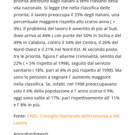
priorità attribuito dagli italiani a temi rilevanti della
vita nazionale. Si legge che nella classifica delle
priorità, il lavoro preoccupa il 33% degli italiani, una
percentuale maggiore rispetto allo scorso anno ( +
3%). Il problema del lavoro è avvertito di più al Sud,
dove arriva al 44% ( con punte del 50% in Sicilia e del
49% in Calabria, contro il 34% del Centro, il 26% del
Nord-Ovest e il 21% nel Nord-Est. Al secondo posto,
tra le priorità, figura l’ allarme criminalità, sentito dal
22% ( + 5% rispetto al 1998), seguito dal servizio
sanitario ( 18%, pari al 4% in più rispetto al 1998). Ma
sono le pensioni a segnare l’ aumento maggiore
nella classifica. Se, infatti, nel 1998 preoccupavano
solo il 6% della popolazione e l’ anno scorso il 9%,
oggi sono salite al 17%, pari rispettivamente all’ 11%
e l’ 8% in più.
Fonte:
CNEL  Consiglio Nazionale dellEconomia e del
Lavoro
Approfondimenti