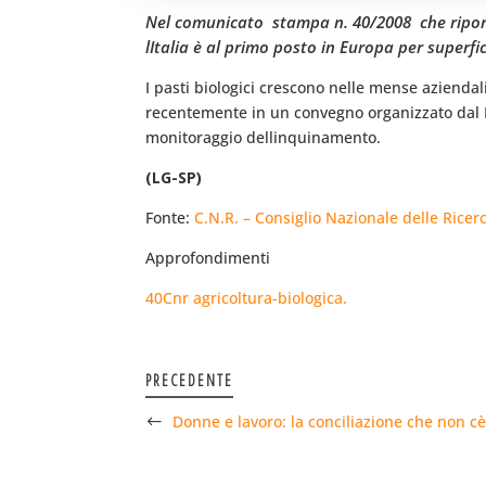
Nel comunicato  stampa n. 40/2008  che ripor
lItalia è al primo posto in Europa per superf
I pasti biologici crescono nelle mense aziendal
recentemente in un convegno organizzato dal Di
monitoraggio dellinquinamento.
(LG-SP)
Fonte:
C.N.R. – Consiglio Nazionale delle Ricer
Approfondimenti
40Cnr agricoltura-biologica.
PRECEDENTE
Donne e lavoro: la conciliazione che non cè