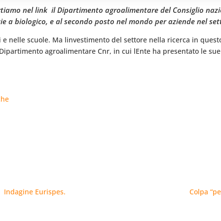
tiamo nel link  il Dipartimento agroalimentare del Consiglio naz
icie a biologico, e al secondo posto nel mondo per aziende nel set
i e nelle scuole. Ma linvestimento del settore nella ricerca in que
partimento agroalimentare Cnr, in cui lEnte ha presentato le sue t
che
  Indagine Eurispes.
Colpa “pe