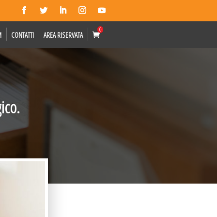
0
M
CONTATTI
AREA RISERVATA
ico.