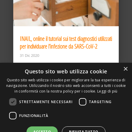
INAIL, online il tutorial sui test diagnostici utilizzati
per individuare l’infezione da SARS-CoV-2
31 Dic 2020
×
Questo sito web utilizza cookie
Questo sito web utilizza i cookie per migliorare la tua esperienza di
navigazione. Utilizzando il nostro sito web acconsenti a tutti i cookie
in conformità con la nostra policy per i cookie.
Leggi di più
STRETTAMENTE NECESSARI
TARGETING
ASSOCIAZIONE AMBIENTE E LAVORO – VIA PRIVATA
FUNZIONALITÀ
DELLA TORRE, 15 – 20127 – MILANO – P. IVA
00923870968 – CF: 08748400150 –
PRIVACY
SITO REALIZZATO DA GRAFICAEFOTO WEB AGENCY –
ACCETTO
RIFIUTA TUTTO