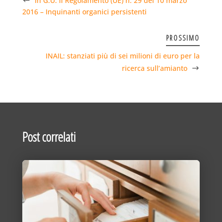
In G.U. il Regolamento (UE) n. 29 del 10 marzo
2016 – Inquinanti organici persistenti
PROSSIMO
INAIL: stanziati più di sei milioni di euro per la
ricerca sull’amianto
Post correlati