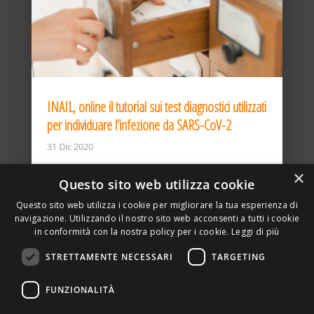
INAIL, online il tutorial sui test diagnostici utilizzati
per individuare l’infezione da SARS-CoV-2
31 Dic 2020
×
Questo sito web utilizza cookie
Questo sito web utilizza i cookie per migliorare la tua esperienza di
navigazione. Utilizzando il nostro sito web acconsenti a tutti i cookie
in conformità con la nostra policy per i cookie.
Leggi di più
STRETTAMENTE NECESSARI
TARGETING
ASSOCIAZIONE AMBIENTE E LAVORO – VIA PRIVATA
FUNZIONALITÀ
DELLA TORRE, 15 – 20127 – MILANO – P. IVA
00923870968 – CF: 08748400150 –
PRIVACY