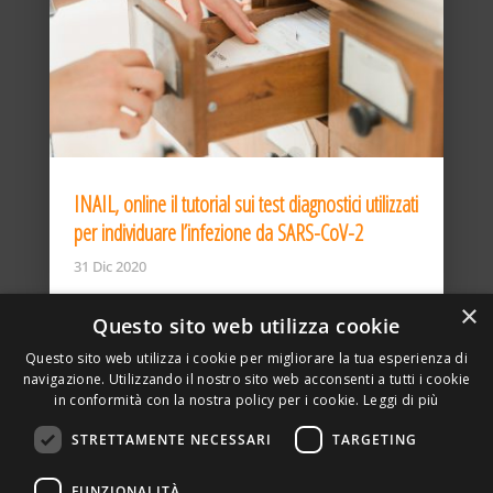
INAIL, online il tutorial sui test diagnostici utilizzati
per individuare l’infezione da SARS-CoV-2
31 Dic 2020
×
Questo sito web utilizza cookie
Questo sito web utilizza i cookie per migliorare la tua esperienza di
navigazione. Utilizzando il nostro sito web acconsenti a tutti i cookie
in conformità con la nostra policy per i cookie.
Leggi di più
STRETTAMENTE NECESSARI
TARGETING
ASSOCIAZIONE AMBIENTE E LAVORO – VIA PRIVATA
FUNZIONALITÀ
DELLA TORRE, 15 – 20127 – MILANO – P. IVA