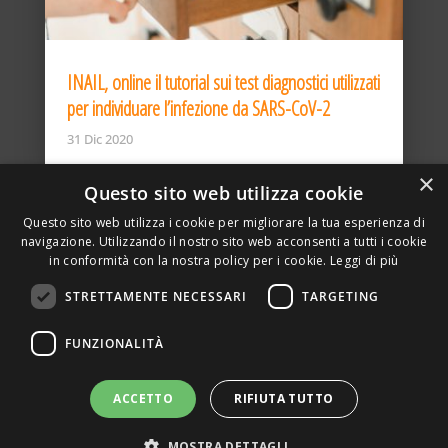
INAIL, online il tutorial sui test diagnostici utilizzati
per individuare l’infezione da SARS-CoV-2
31 Dic 2020
×
Questo sito web utilizza cookie
Questo sito web utilizza i cookie per migliorare la tua esperienza di
navigazione. Utilizzando il nostro sito web acconsenti a tutti i cookie
in conformità con la nostra policy per i cookie.
Leggi di più
STRETTAMENTE NECESSARI
TARGETING
ASSOCIAZIONE AMBIENTE E LAVORO – VIA PRIVATA
FUNZIONALITÀ
DELLA TORRE, 15 – 20127 – MILANO – P. IVA
00923870968 – CF: 08748400150 –
PRIVACY
SITO REALIZZATO DA GRAFICAEFOTO WEB AGENCY –
ACCETTO
RIFIUTA TUTTO
PARTNER SINTEL
MOSTRA DETTAGLI