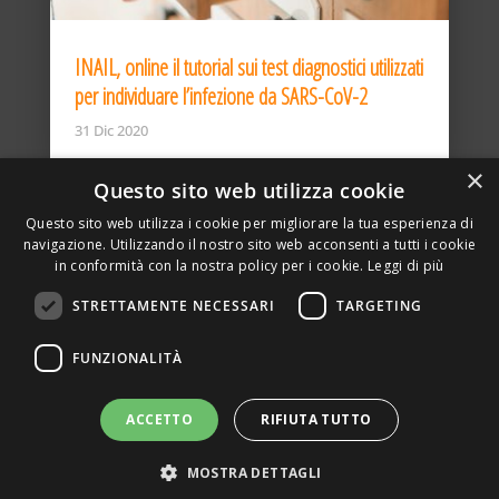
INAIL, online il tutorial sui test diagnostici utilizzati
per individuare l’infezione da SARS-CoV-2
31 Dic 2020
×
Questo sito web utilizza cookie
Questo sito web utilizza i cookie per migliorare la tua esperienza di
navigazione. Utilizzando il nostro sito web acconsenti a tutti i cookie
in conformità con la nostra policy per i cookie.
Leggi di più
STRETTAMENTE NECESSARI
TARGETING
ASSOCIAZIONE AMBIENTE E LAVORO – VIA PRIVATA
FUNZIONALITÀ
DELLA TORRE, 15 – 20127 – MILANO – P. IVA
00923870968 – CF: 08748400150 –
PRIVACY
SITO REALIZZATO DA GRAFICAEFOTO WEB AGENCY –
ACCETTO
RIFIUTA TUTTO
PARTNER SINTEL
MOSTRA DETTAGLI