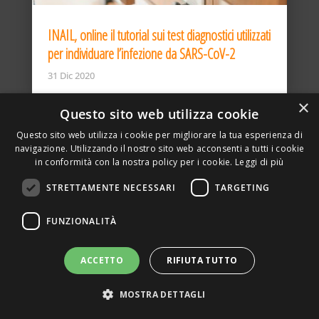
INAIL, online il tutorial sui test diagnostici utilizzati
per individuare l’infezione da SARS-CoV-2
31 Dic 2020
×
Questo sito web utilizza cookie
Questo sito web utilizza i cookie per migliorare la tua esperienza di
navigazione. Utilizzando il nostro sito web acconsenti a tutti i cookie
in conformità con la nostra policy per i cookie.
Leggi di più
STRETTAMENTE NECESSARI
TARGETING
ASSOCIAZIONE AMBIENTE E LAVORO – VIA PRIVATA
FUNZIONALITÀ
DELLA TORRE, 15 – 20127 – MILANO – P. IVA
00923870968 – CF: 08748400150 –
PRIVACY
SITO REALIZZATO DA GRAFICAEFOTO WEB AGENCY –
ACCETTO
RIFIUTA TUTTO
PARTNER SINTEL
MOSTRA DETTAGLI