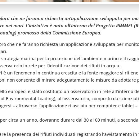
oloro che ne faranno richiesta un’applicazione sviluppata per mon
ire nei mari. L’iniziativa è nata all’interno del Progetto RIMMEL (
Loading) promosso dalla Commissione Europea.
oro che ne faranno richiesta un’applicazione sviluppata per monitor
ari.
la strategia marina per la protezione dell’ambiente marino e il rag
servatorio in rete per l’identificazione dei rifiuti in acqua.
 è un fenomeno in continua crescita e la fonte maggiore si ritiene 
ssioni non consente di mirare adeguatamente le misure da adottare p
vello europeo, è stato costituito un osservatorio in rete all’intern
 of Environmental Loading); all’osservatorio, composto da scienziati
gersi – attraverso l’applicazione rilasciata per computer e tablet – a
per circa un anno, dovranno durare dai 30 ai 60 minuti, a seconda d
lare la presenza dei rifiuti individuati registrando l’avvistamento i