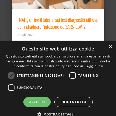
INAIL, online il tutorial sui test diagnostici utilizzati
per individuare l’infezione da SARS-CoV-2
31 Dic 2020
×
Questo sito web utilizza cookie
Questo sito web utilizza i cookie per migliorare la tua esperienza di
navigazione. Utilizzando il nostro sito web acconsenti a tutti i cookie
in conformità con la nostra policy per i cookie.
Leggi di più
STRETTAMENTE NECESSARI
TARGETING
ASSOCIAZIONE AMBIENTE E LAVORO – VIA PRIVATA
FUNZIONALITÀ
DELLA TORRE, 15 – 20127 – MILANO – P. IVA
00923870968 – CF: 08748400150 –
PRIVACY
SITO REALIZZATO DA GRAFICAEFOTO WEB AGENCY –
ACCETTO
RIFIUTA TUTTO
PARTNER SINTEL
MOSTRA DETTAGLI