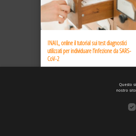
INAIL, online il tutorial sui test diagnostici
utilizzati per individuare l’infezione da SARS-
CoV-2
31 Dic 2020
Questo si
nostro sito
ASSOCIAZIONE AMBIENTE E LAVORO – VI
SITO