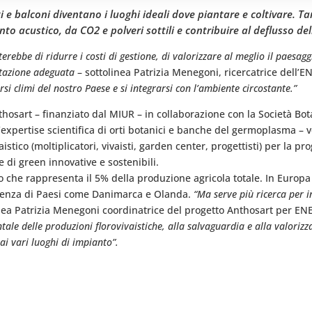
ti e balconi diventano i luoghi ideali dove piantare e coltivare. 
to acustico, da CO2 e polveri sottili e contribuire al deflusso de
erebbe di ridurre i costi di gestione, di valorizzare al meglio il paesaggi
ttazione adeguata
– sottolinea Patrizia Menegoni, ricercatrice dell’
rsi climi del nostro Paese e si integrarsi con l’ambiente circostante.”
hosart – finanziato dal MIUR – in collaborazione con la Società Bota
 l’expertise scientifica di orti botanici e banche del germoplasma – 
istico (moltiplicatori, vivaisti, garden center, progettisti) per la p
 di green innovative e sostenibili.
evo che rappresenta il 5% della produzione agricola totale. In Europa 
orrenza di Paesi come Danimarca e Olanda.
“Ma serve più ricerca per i
nea Patrizia Menegoni coordinatrice del progetto Anthosart per EN
ntale delle produzioni florovivaistiche, alla salvaguardia e alla valori
ai vari luoghi di impianto”.