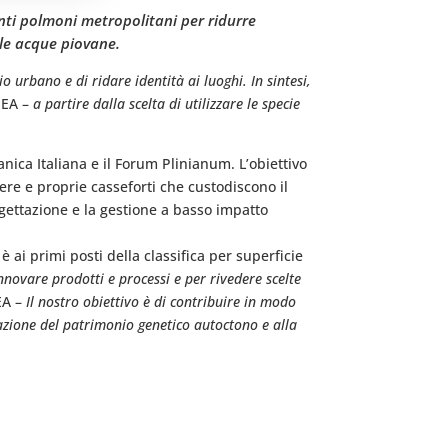
Tanti polmoni metropolitani per ridurre
lle acque piovane.
o urbano e di ridare identità ai luoghi. In sintesi,
ENEA –
a partire dalla scelta di utilizzare le specie
nica Italiana e il Forum Plinianum. L’obiettivo
vere e proprie casseforti che custodiscono il
rogettazione e la gestione a basso impatto
è ai primi posti della classifica per superficie
nnovare prodotti e processi e per rivedere scelte
EA –
Il nostro obiettivo è di contribuire in modo
zzazione del patrimonio genetico autoctono e alla