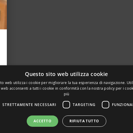
Questo sito web utilizza cookie
to web utilizza i cookie per migliorare la tua esperienza di navigazione. Util
 web acconsenti a tutti i cookie in conformità con la nostra policy per i coo
più
STRETTAMENTE NECESSARI
TARGETING
FUNZIONA
A PRIVATA DELLA TORRE, 15 – 20127 – MILANO – P. IVA 00
ACCETTO
RIFIUTA TUTTO
 REALIZZATO DA GRAFICAEFOTO WEB AGENCY – PARTNER S