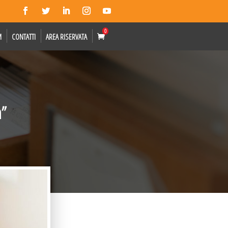
0
M
CONTATTI
AREA RISERVATA
n”