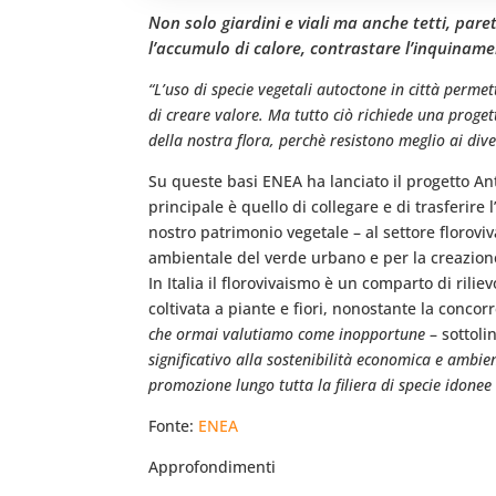
Non solo giardini e viali ma anche tetti, pare
l’accumulo di calore, contrastare l’inquinamen
“L’uso di specie vegetali autoctone in città permett
di creare valore. Ma tutto ciò richiede una proge
della nostra flora, perchè resistono meglio ai dive
Su queste basi ENEA ha lanciato il progetto Ant
principale è quello di collegare e di trasferire
nostro patrimonio vegetale – al settore floroviva
ambientale del verde urbano e per la creazione
In Italia il florovivaismo è un comparto di rili
coltivata a piante e fiori, nonostante la conc
che ormai valutiamo come inopportune
– sottoli
significativo alla sostenibilità economica e ambie
promozione lungo tutta la filiera di specie idonee 
Fonte:
ENEA
Approfondimenti