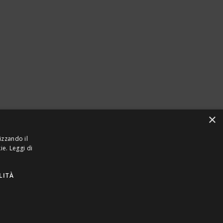
×
izzando il
kie.
Leggi di
LITÀ
923870968 – CF: 08748400150 –
PRIVACY
INTEL