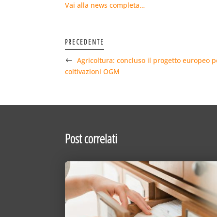
Vai alla news completa…
PRECEDENTE
Agricoltura: concluso il progetto europeo p
coltivazioni OGM
Post correlati