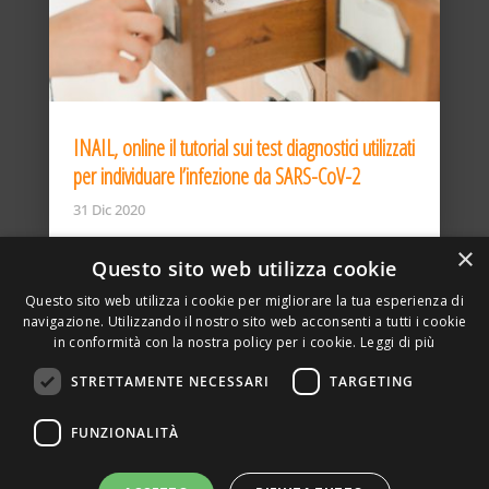
INAIL, online il tutorial sui test diagnostici utilizzati
per individuare l’infezione da SARS-CoV-2
31 Dic 2020
×
Questo sito web utilizza cookie
Questo sito web utilizza i cookie per migliorare la tua esperienza di
navigazione. Utilizzando il nostro sito web acconsenti a tutti i cookie
in conformità con la nostra policy per i cookie.
Leggi di più
STRETTAMENTE NECESSARI
TARGETING
ASSOCIAZIONE AMBIENTE E LAVORO – VIA PRIVATA
FUNZIONALITÀ
DELLA TORRE, 15 – 20127 – MILANO – P. IVA
00923870968 – CF: 08748400150 –
PRIVACY
SITO REALIZZATO DA GRAFICAEFOTO WEB AGENCY –