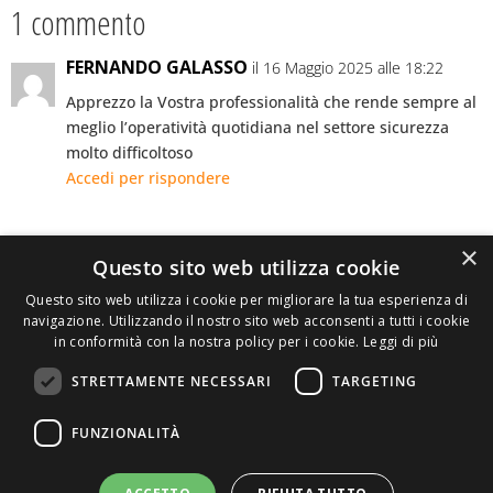
1 commento
FERNANDO GALASSO
il 16 Maggio 2025 alle 18:22
Apprezzo la Vostra professionalità che rende sempre al
meglio l’operatività quotidiana nel settore sicurezza
molto difficoltoso
Accedi per rispondere
×
Questo sito web utilizza cookie
Invia commento
Questo sito web utilizza i cookie per migliorare la tua esperienza di
Devi essere
connesso
per inviare un commento.
navigazione. Utilizzando il nostro sito web acconsenti a tutti i cookie
in conformità con la nostra policy per i cookie.
Leggi di più
STRETTAMENTE NECESSARI
TARGETING
ASSOCIAZIONE AMBIENTE E LAVORO – VIA PRIVATA
FUNZIONALITÀ
DELLA TORRE, 15 – 20127 – MILANO – P. IVA
00923870968 – CF: 08748400150 –
PRIVACY
SITO REALIZZATO DA GRAFICAEFOTO WEB AGENCY –