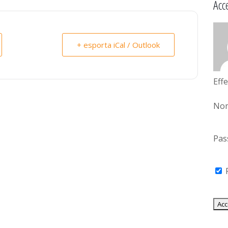
Acc
+ esporta iCal / Outlook
Effe
Nom
Pas
R