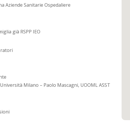
ana Aziende Sanitarie Ospedaliere
miglia già RSPP IEO
ratori
nte
 Università Milano – Paolo Mascagni, UOOML ASST
sioni