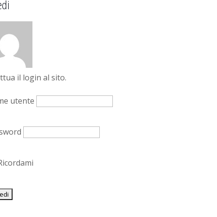
edi
ttua il login al sito.
e utente
sword
icordami