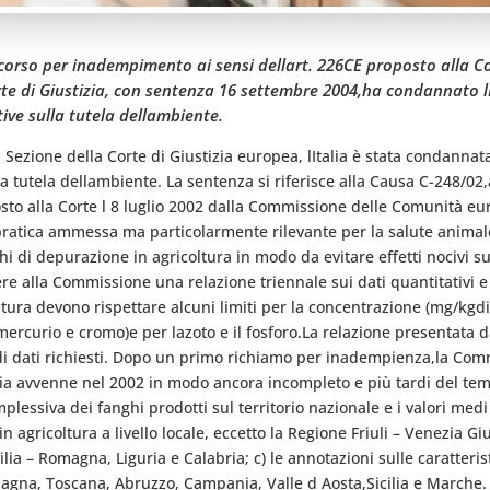
orso per inadempimento ai sensi dellart. 226CE proposto alla Cor
te di Giustizia, con sentenza 16 settembre 2004,ha condannato l
ve sulla tutela dellambiente.
Sezione della Corte di Giustizia europea, lItalia è stata condannat
a tutela dellambiente. La sentenza si riferisce alla Causa C-248/0
sto alla Corte l 8 luglio 2002 dalla Commissione delle Comunità eur
pratica ammessa ma particolarmente rilevante per la salute animale 
nghi di depurazione in agricoltura in modo da evitare effetti nocivi s
ere alla Commissione una relazione triennale sui dati quantitativi e
oltura devono rispettare alcuni limiti per la concentrazione (mg/kg
ercurio e cromo)e per lazoto e il fosforo.La relazione presentata da
 di dati richiesti. Dopo un primo richiamo per inadempienza,la Comm
alia avvenne nel 2002 in modo ancora incompleto e più tardi del tem
lessiva dei fanghi prodotti sul territorio nazionale e i valori med
 agricoltura a livello locale, eccetto la Regione Friuli – Venezia Gi
ilia – Romagna, Liguria e Calabria; c) le annotazioni sulle caratter
agna, Toscana, Abruzzo, Campania, Valle d Aosta,Sicilia e Marche.