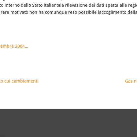
o interno dello Stato italiano(la rilevazione dei dati spetta alle re
parere motivato non ha comunque reso possibile laccoglimento della
ettembre 2004…
tato cui cambiamenti
Gas n