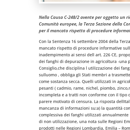
Nella Causa C-248/2 avente per oggetto un ric
Comunità europee, la Terza Sezione della Cor
per il mancato rispetto di procedure informati
Con la Sentenza 16 settembre 2004 della Terza 
mancato rispetto di procedure informative sull
inadempimento ai sensi dell art. 226 CE, propo
dei fanghi di depurazione in agricoltura -una 
Consiglio,che disciplina l utilizzazione dei fa
sulluomo , obbliga gli Stati membri a trasmett
come sostanza secca. Quelli utilizzati in agric
pesanti ( cadmio, rame, nichel, piombo, zinco,m
incompleta e a tratti non conforme con il tipo
parere motivato di censura. La risposta dellIt
mancanza di informazioni su:a) la quantità comp
complessiva dei fanghi utilizzati annualmente in
di non utilizzazione, una nota sulle Regioni Em
prodotti nelle Regioni Lombardia, Emilia – Rom