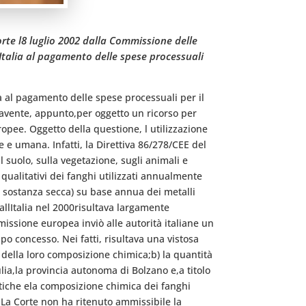
te l8 luglio 2002 dalla Commissione delle
Italia al pagamento delle spese processuali
a al pagamento delle spese processuali per il
2,avente, appunto,per oggetto un ricorso per
opee. Oggetto della questione, l utilizzazione
e umana. Infatti, la Direttiva 86/278/CEE del
ul suolo, sulla vegetazione, sugli animali e
 qualitativi dei fanghi utilizzati annualmente
di sostanza secca) su base annua dei metalli
llItalia nel 2000risultava largamente
issione europea inviò alle autorità italiane un
po concesso. Nei fatti, risultava una vistosa
i della loro composizione chimica;b) la quantità
ulia,la provincia autonoma di Bolzano e,a titolo
istiche ela composizione chimica dei fanghi
 La Corte non ha ritenuto ammissibile la