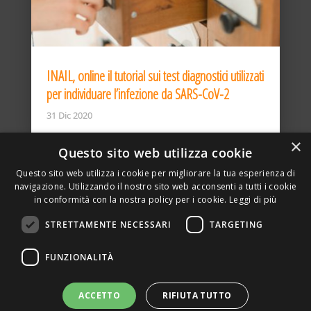
INAIL, online il tutorial sui test diagnostici utilizzati
per individuare l’infezione da SARS-CoV-2
31 Dic 2020
×
Questo sito web utilizza cookie
Questo sito web utilizza i cookie per migliorare la tua esperienza di
navigazione. Utilizzando il nostro sito web acconsenti a tutti i cookie
in conformità con la nostra policy per i cookie.
Leggi di più
STRETTAMENTE NECESSARI
TARGETING
ASSOCIAZIONE AMBIENTE E LAVORO – VIA PRIVATA
FUNZIONALITÀ
DELLA TORRE, 15 – 20127 – MILANO – P. IVA
00923870968 – CF: 08748400150 –
PRIVACY
SITO REALIZZATO DA GRAFICAEFOTO WEB AGENCY –
ACCETTO
RIFIUTA TUTTO
PARTNER SINTEL