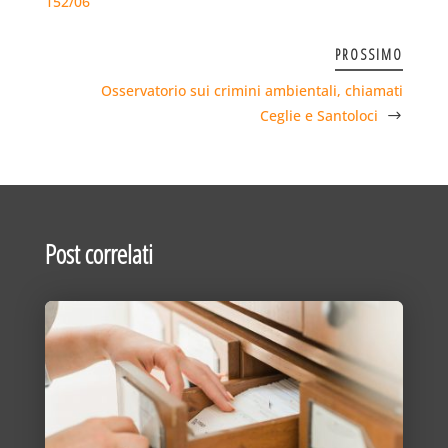
152/06
PROSSIMO
Osservatorio sui crimini ambientali, chiamati
Ceglie e Santoloci
Post correlati