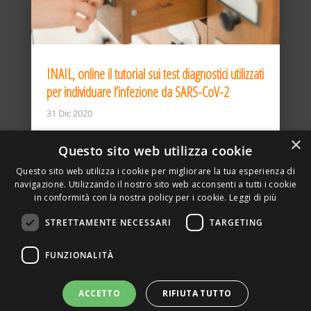
INAIL, online il tutorial sui test diagnostici utilizzati
per individuare l’infezione da SARS-CoV-2
31 Dic 2020
×
Questo sito web utilizza cookie
Questo sito web utilizza i cookie per migliorare la tua esperienza di
navigazione. Utilizzando il nostro sito web acconsenti a tutti i cookie
in conformità con la nostra policy per i cookie.
Leggi di più
STRETTAMENTE NECESSARI
TARGETING
ASSOCIAZIONE AMBIENTE E LAVORO – VIA PRIVATA
FUNZIONALITÀ
DELLA TORRE, 15 – 20127 – MILANO – P. IVA
00923870968 – CF: 08748400150 –
PRIVACY
SITO REALIZZATO DA GRAFICAEFOTO WEB AGENCY –
ACCETTO
RIFIUTA TUTTO
PARTNER SINTEL