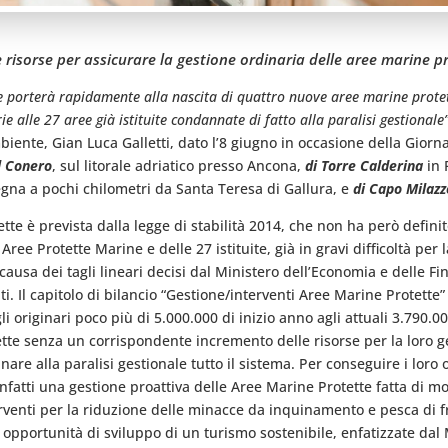
risorse per assicurare la gestione ordinaria delle aree marine pro
che porterà rapidamente alla nascita di quattro nuove aree marine pro
ie alle 27 aree già istituite condannate di fatto alla paralisi gestionale
ente, Gian Luca Galletti, dato l’8 giugno in occasione della Giornat
l Conero
, sul litorale adriatico presso Ancona,
di Torre Calderina
in 
egna a pochi chilometri da Santa Teresa di Gallura, e
di Capo Milazz
ette è prevista dalla legge di stabilità 2014, che non ha però def
Aree Protette Marine e delle 27 istituite, già in gravi difficoltà per
a causa dei tagli lineari decisi dal Ministero dell’Economia e delle F
ti. Il capitolo di bilancio “Gestione/interventi Aree Marine Protette
 originari poco più di 5.000.000 di inizio anno agli attuali 3.790.000
te senza un corrispondente incremento delle risorse per la loro ge
re alla paralisi gestionale tutto il sistema. Per conseguire i loro 
nfatti una gestione proattiva delle Aree Marine Protette fatta di mon
terventi per la riduzione delle minacce da inquinamento e pesca di 
 opportunità di sviluppo di un turismo sostenibile, enfatizzate dal 