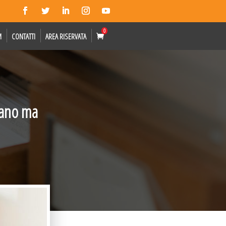
0
M
CONTATTI
AREA RISERVATA
tano ma