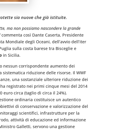
tette sia nuove che già istituite.
tette, ma non possiamo nascondere la grande
”
commenta così Dante Caserta, Presidente
a Mondiale degli Oceani, dell’avvio dell’iter
Puglia sulla costa barese tra Bisceglie e
o
in Sicilia.
inito nessun corrispondente aumento dei
 la sistematica riduzione delle risorse. Il WWF
inanze, una sostanziale ulteriore riduzione dei
” ha registrato nei primi cinque mesi del 2014
 euro circa (taglio di circa il 24%).
stione ordinaria costituisce un autentico
obiettivi di conservazione e valorizzazione del
itoraggi scientifici, infrastrutture per la
frodo, attività di educazione ed informazione
Ministro Galletti, servono una gestione