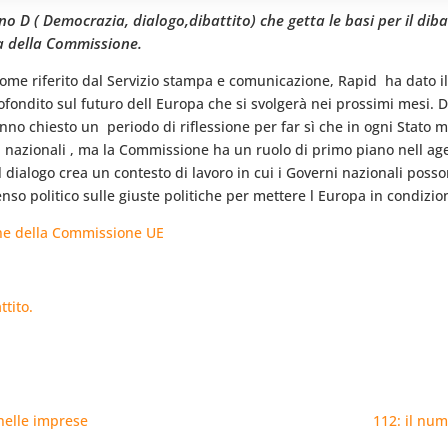
o D ( Democrazia, dialogo,dibattito) che getta le basi per il diba
ta della Commissione.
me riferito dal Servizio stampa e comunicazione, Rapid  ha dato il v
rofondito sul futuro dell Europa che si svolgerà nei prossimi mesi. Di
nno chiesto un  periodo di riflessione per far sì che in ogni Stat
i nazionali , ma la Commissione ha un ruolo di primo piano nell agevo
 dialogo crea un contesto di lavoro in cui i Governi nazionali posson
so politico sulle giuste politiche per mettere l Europa in condizione
ne della Commissione UE
ttito.
 nelle imprese
112: il nu