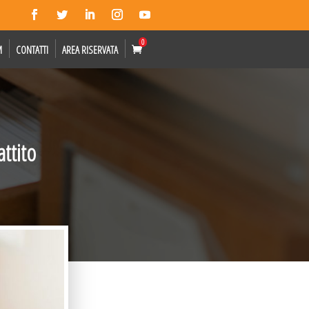
0
M
CONTATTI
AREA RISERVATA
attito