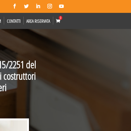
0
M
CONTATTI
AREA RISERVATA
015/2251 del
 costruttori
eri