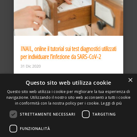
INAIL, online il tutorial sui test diagnostici utilizzati
per individuare l’infezione da SARS-CoV-2
31 Dic 2020
×
Questo sito web utilizza cookie
Questo sito web utilizza i cookie per migliorare la tua esperienza di
navigazione. Utilizzando il nostro sito web acconsenti a tutti i cookie
in conformità con la nostra policy per i cookie.
Leggi di più
STRETTAMENTE NECESSARI
TARGETING
ASSOCIAZIONE AMBIENTE E LAVORO – VIA PRIVATA
FUNZIONALITÀ
DELLA TORRE, 15 – 20127 – MILANO – P. IVA
00923870968 – CF: 08748400150 –
PRIVACY