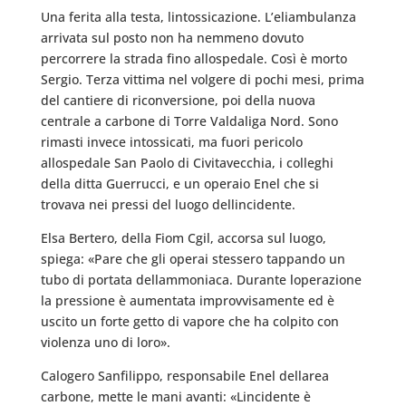
Una ferita alla testa, lintossicazione. L’eliambulanza
arrivata sul posto non ha nemmeno dovuto
percorrere la strada fino allospedale. Così è morto
Sergio. Terza vittima nel volgere di pochi mesi, prima
del cantiere di riconversione, poi della nuova
centrale a carbone di Torre Valdaliga Nord. Sono
rimasti invece intossicati, ma fuori pericolo
allospedale San Paolo di Civitavecchia, i colleghi
della ditta Guerrucci, e un operaio Enel che si
trovava nei pressi del luogo dellincidente.
Elsa Bertero, della Fiom Cgil, accorsa sul luogo,
spiega: «Pare che gli operai stessero tappando un
tubo di portata dellammoniaca. Durante loperazione
la pressione è aumentata improvvisamente ed è
uscito un forte getto di vapore che ha colpito con
violenza uno di loro».
Calogero Sanfilippo, responsabile Enel dellarea
carbone, mette le mani avanti: «Lincidente è