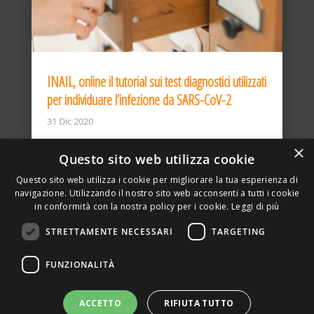
INAIL, online il tutorial sui test diagnostici utilizzati
per individuare l’infezione da SARS-CoV-2
31 Dic 2020
×
Questo sito web utilizza cookie
Questo sito web utilizza i cookie per migliorare la tua esperienza di
navigazione. Utilizzando il nostro sito web acconsenti a tutti i cookie
in conformità con la nostra policy per i cookie.
Leggi di più
STRETTAMENTE NECESSARI
TARGETING
ASSOCIAZIONE AMBIENTE E LAVORO – VIA PRIVATA
FUNZIONALITÀ
DELLA TORRE, 15 – 20127 – MILANO – P. IVA
00923870968 – CF: 08748400150 –
PRIVACY
SITO REALIZZATO DA GRAFICAEFOTO WEB AGENCY –
ACCETTO
RIFIUTA TUTTO
PARTNER SINTEL