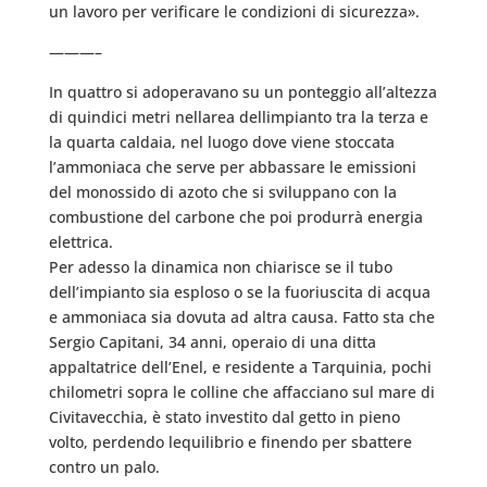
un lavoro per verificare le condizioni di sicurezza».
———–
In quattro si adoperavano su un ponteggio all’altezza
di quindici metri nellarea dellimpianto tra la terza e
la quarta caldaia, nel luogo dove viene stoccata
l’ammoniaca che serve per abbassare le emissioni
del monossido di azoto che si sviluppano con la
combustione del carbone che poi produrrà energia
elettrica.
Per adesso la dinamica non chiarisce se il tubo
dell’impianto sia esploso o se la fuoriuscita di acqua
e ammoniaca sia dovuta ad altra causa. Fatto sta che
Sergio Capitani, 34 anni, operaio di una ditta
appaltatrice dell’Enel, e residente a Tarquinia, pochi
chilometri sopra le colline che affacciano sul mare di
Civitavecchia, è stato investito dal getto in pieno
volto, perdendo lequilibrio e finendo per sbattere
contro un palo.