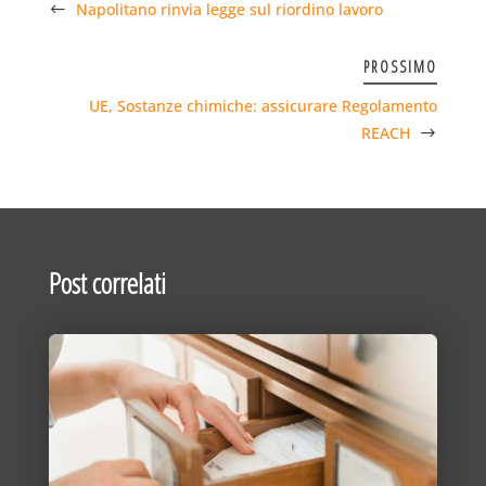
Napolitano rinvia legge sul riordino lavoro
PROSSIMO
UE, Sostanze chimiche: assicurare Regolamento
REACH
Post correlati