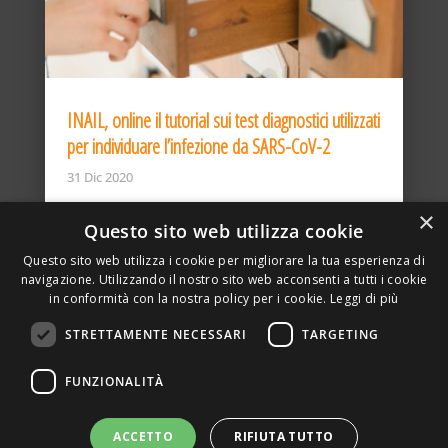
INAIL, online il tutorial sui test diagnostici utilizzati
per individuare l’infezione da SARS-CoV-2
31 Dic 2020
×
Questo sito web utilizza cookie
Questo sito web utilizza i cookie per migliorare la tua esperienza di
navigazione. Utilizzando il nostro sito web acconsenti a tutti i cookie
in conformità con la nostra policy per i cookie.
Leggi di più
STRETTAMENTE NECESSARI
TARGETING
ASSOCIAZIONE AMBIENTE E LAVORO – VIA PRIVATA
FUNZIONALITÀ
DELLA TORRE, 15 – 20127 – MILANO – P. IVA
00923870968 – CF: 08748400150 –
PRIVACY
SITO REALIZZATO DA GRAFICAEFOTO WEB AGENCY –
ACCETTO
RIFIUTA TUTTO