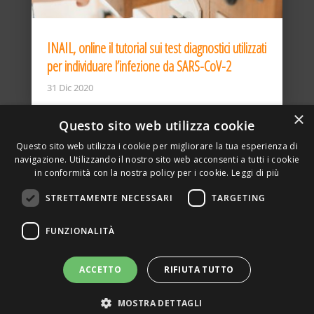
INAIL, online il tutorial sui test diagnostici utilizzati
per individuare l’infezione da SARS-CoV-2
31 Dic 2020
×
Questo sito web utilizza cookie
Questo sito web utilizza i cookie per migliorare la tua esperienza di
navigazione. Utilizzando il nostro sito web acconsenti a tutti i cookie
in conformità con la nostra policy per i cookie.
Leggi di più
STRETTAMENTE NECESSARI
TARGETING
ASSOCIAZIONE AMBIENTE E LAVORO – VIA PRIVATA
FUNZIONALITÀ
DELLA TORRE, 15 – 20127 – MILANO – P. IVA
00923870968 – CF: 08748400150 –
PRIVACY
SITO REALIZZATO DA GRAFICAEFOTO WEB AGENCY –
ACCETTO
RIFIUTA TUTTO
PARTNER SINTEL
MOSTRA DETTAGLI