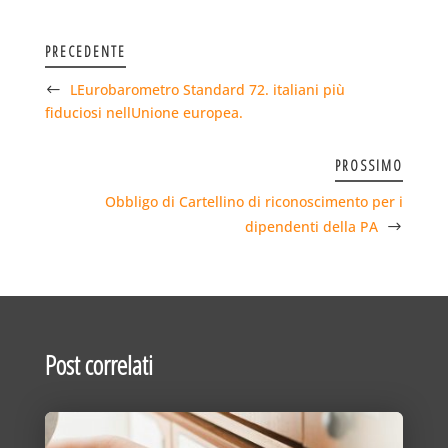
PRECEDENTE
LEurobarometro Standard 72. italiani più
fiduciosi nellUnione europea.
PROSSIMO
Obbligo di Cartellino di riconoscimento per i
dipendenti della PA
Post correlati