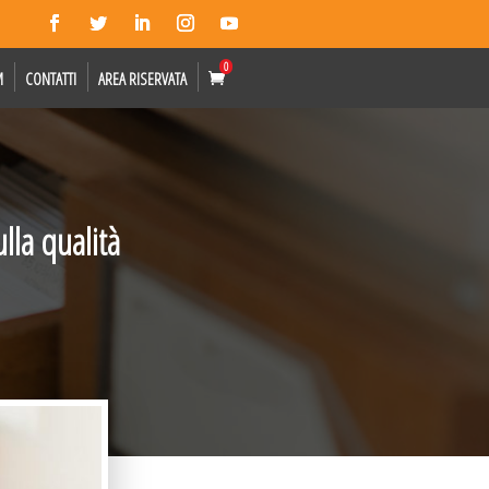
0
M
CONTATTI
AREA RISERVATA
lla qualità