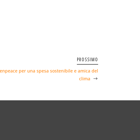
PROSSIMO
eenpeace per una spesa sostenibile e amica del
clima