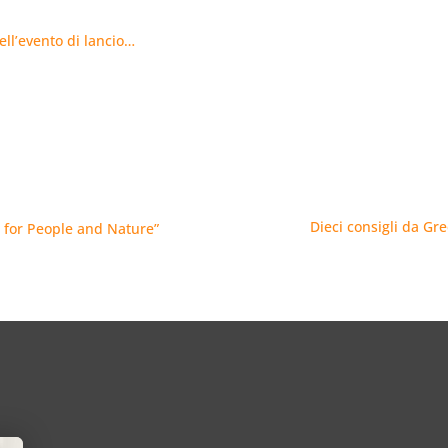
ell’evento di lancio…
Dieci consigli da Gr
l for People and Nature”