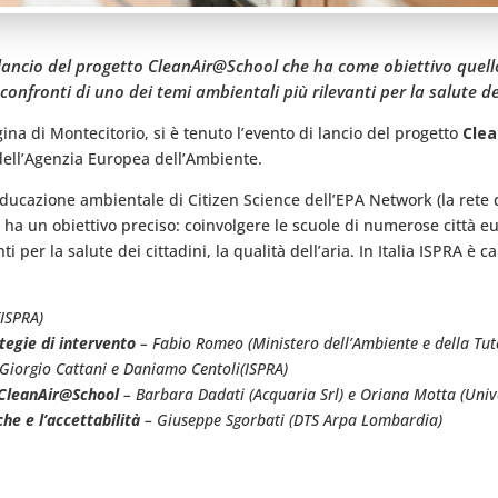
 lancio del progetto CleanAir@School che ha come obiettivo quello
onfronti di uno dei temi ambientali più rilevanti per la salute dei 
na di Montecitorio, si è tenuto l’evento di lancio del progetto
Cle
dell’Agenzia Europea dell’Ambiente.
 educazione ambientale di Citizen Science dell’EPA Network (la rete
 ha un obiettivo preciso: coinvolgere le scuole di numerose città e
 per la salute dei cittadini, la qualità dell’aria. In Italia ISPRA è c
ISPRA)
ategie di intervento
– Fabio Romeo (Ministero dell’Ambiente e della Tute
Giorgio Cattani e Daniamo Centoli(ISPRA)
o CleanAir@School
– Barbara Dadati (Acquaria Srl) e Oriana Motta (Unive
che e l’accettabilità
– Giuseppe Sgorbati (DTS Arpa Lombardia)