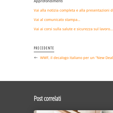
Approfondimenti
Vai alla notizia completa e alla presentazioni d
Vai al comunicato stampa…
Vai ai corsi sulla salute e sicurezza sul lavoro…
PRECEDENTE
WWF, il decalogo italiano per un “New Dea
Post correlati