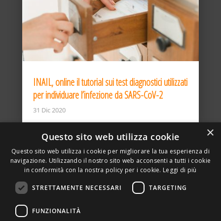
INAIL, online il tutorial sui test diagnostici utilizzati
per individuare l’infezione da SARS-CoV-2
31 Dic 2020
×
Questo sito web utilizza cookie
Questo sito web utilizza i cookie per migliorare la tua esperienza di
navigazione. Utilizzando il nostro sito web acconsenti a tutti i cookie
in conformità con la nostra policy per i cookie.
Leggi di più
STRETTAMENTE NECESSARI
TARGETING
ASSOCIAZIONE AMBIENTE E LAVORO – VIA PRIVATA
FUNZIONALITÀ
DELLA TORRE, 15 – 20127 – MILANO – P. IVA